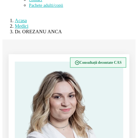
Pachete adulti/copii
Acasa
Medici
Dr. OREZANU ANCA
Consultații decontate CAS