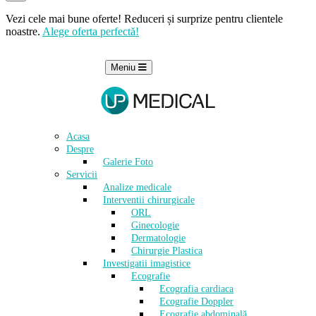
Vezi cele mai bune oferte! Reduceri și surprize pentru clientele
noastre.
Alege oferta perfectă!
Meniu
Acasa
Despre
Galerie Foto
Servicii
Analize medicale
Interventii chirurgicale
ORL
Ginecologie
Dermatologie
Chirurgie Plastica
Investigatii imagistice
Ecografie
Ecografia cardiaca
Ecografie Doppler
Ecografie abdominală