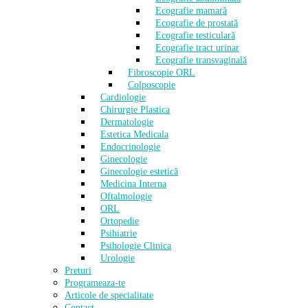
Ecografie mamară
Ecografie de prostată
Ecografie testiculară
Ecografie tract urinar
Ecografie transvaginală
Fibroscopie ORL
Colposcopie
Cardiologie
Chirurgie Plastica
Dermatologie
Estetica Medicala
Endocrinologie
Ginecologie
Ginecologie estetică
Medicina Interna
Oftalmologie
ORL
Ortopedie
Psihiatrie
Psihologie Clinica
Urologie
Preturi
Programeaza-te
Articole de specialitate
Contact