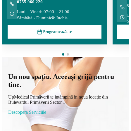
0755 060 220
0
Luni – Vineri: 07:00 – 21:00
Lu
Sâmbătă - Duminică: Inchis
Sâ
Programează-te
Un nou spațiu. Aceeași grijă pentru
tine.
UpMedical Primăverii te întâmpină în noua locație din
Bulevardul Primăverii Sector 1
Descopera Serviciile