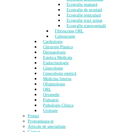
Ecografie mamară
Ecografie de prostată
Ecografie testiculară
Ecografie tract urinar
Ecografie transvaginală
Fibroscopie ORL
Colposcopie
Cardiologie
Chirurgie Plastica
Dermatologie
Estetica Medicala
Endocrinologie
Ginecologie
Ginecologie estetică
Medicina Interna
Oftalmologie
ORL
Ortopedie
Psihiatrie
Psihologie Clinica
Urologie
Preturi
Programeaza-te
Articole de specialitate
Contact