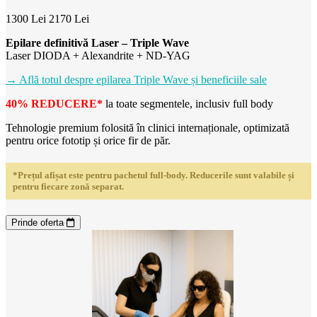
1300 Lei
2170 Lei
Epilare definitivă Laser – Triple Wave
Laser DIODA + Alexandrite + ND-YAG
→ Află totul despre epilarea Triple Wave și beneficiile sale
40% REDUCERE*
la toate segmentele, inclusiv full body
Tehnologie premium folosită în clinici internaționale, optimizată
pentru orice fototip și orice fir de păr.
*Prețul afișat este pentru pachetul full-body. Reducerile sunt valabile și
pentru fiecare zonă separat.
Prinde oferta