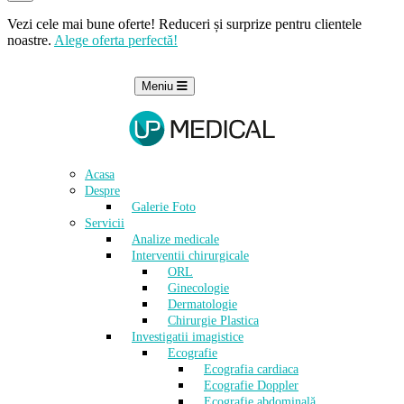
Vezi cele mai bune oferte! Reduceri și surprize pentru clientele
noastre.
Alege oferta perfectă!
Meniu
Acasa
Despre
Galerie Foto
Servicii
Analize medicale
Interventii chirurgicale
ORL
Ginecologie
Dermatologie
Chirurgie Plastica
Investigatii imagistice
Ecografie
Ecografia cardiaca
Ecografie Doppler
Ecografie abdominală