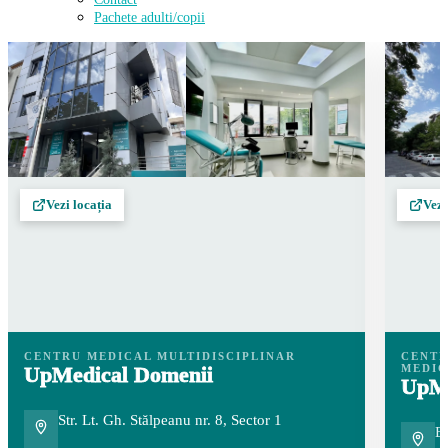
Pachete adulti/copii
Vezi locația
Vezi
CENTRU MEDICAL MULTIDISCIPLINAR
CENTR
UpMedical Domenii
MEDI
UpMe
Str. Lt. Gh. Stălpeanu nr. 8, Sector 1
Bu