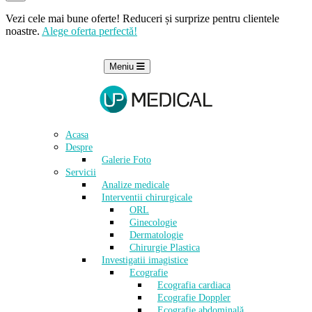
Vezi cele mai bune oferte! Reduceri și surprize pentru clientele
noastre.
Alege oferta perfectă!
Meniu
Acasa
Despre
Galerie Foto
Servicii
Analize medicale
Interventii chirurgicale
ORL
Ginecologie
Dermatologie
Chirurgie Plastica
Investigatii imagistice
Ecografie
Ecografia cardiaca
Ecografie Doppler
Ecografie abdominală