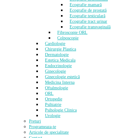
Ecografie mamară
Ecografie de prostată
Ecografie testiculară
Ecografie tract urinar
Ecografie transvaginală
Fibroscopie ORL
Colposcopie
Cardiologie
Chirurgie Plastica
Dermatologie
Estetica Medicala
Endocrinologie
Ginecologie
Ginecologie estetică
Medicina Interna
Oftalmologie
ORL
Ortopedie
Psihiatrie
Psihologie Clinica
Urologie
Preturi
Programeaza-te
Articole de specialitate
Contact