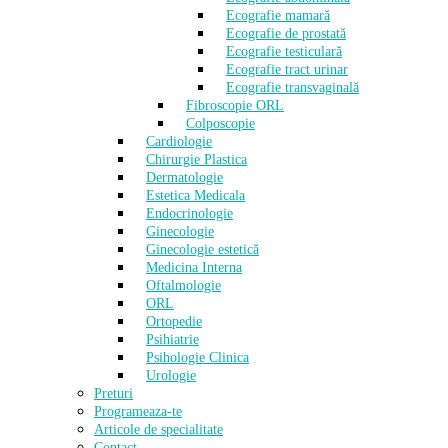
Ecografie mamară
Ecografie de prostată
Ecografie testiculară
Ecografie tract urinar
Ecografie transvaginală
Fibroscopie ORL
Colposcopie
Cardiologie
Chirurgie Plastica
Dermatologie
Estetica Medicala
Endocrinologie
Ginecologie
Ginecologie estetică
Medicina Interna
Oftalmologie
ORL
Ortopedie
Psihiatrie
Psihologie Clinica
Urologie
Preturi
Programeaza-te
Articole de specialitate
Contact