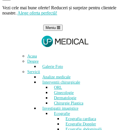
Vezi cele mai bune oferte! Reduceri și surprize pentru clientele
noastre.
Alege oferta perfectă!
Meniu
Acasa
Despre
Galerie Foto
Servicii
Analize medicale
Interventii chirurgicale
ORL
Ginecologie
Dermatologie
Chirurgie Plastica
Investigatii imagistice
Ecografie
Ecografia cardiaca
Ecografie Doppler
Ecografie abdominală