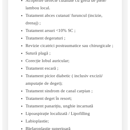
Acoperire defecte cutanate cu grefă de piele/
lambou local.
Tratament abces cutanat/ furuncul (incizie,
drenaj) ;
Tratament arsuri <10% SC ;
Tratament degeraturi ;
Revizie cicatrici postraumatice sau chirurgicale ;
Sutură plagă ;
Corecție lobul auricular;
Tratament escară ;
Tratament picior diabetic ( inclusiv excizii/
amputație de deget);
Tratament sindrom de canal carpian ;
Tratament deget în resort;
Tratament panarițiu, unghie incarnată
Lipoaspirație localizată / Lipofilling
Labioplastie;
Blefaroplastie superioară